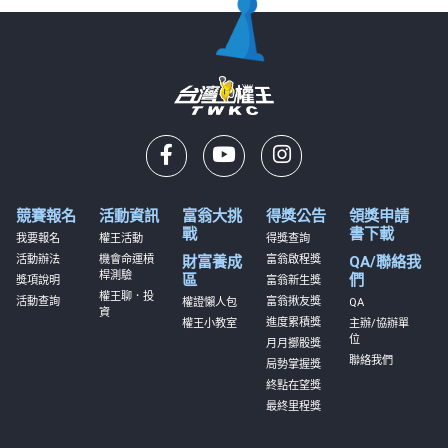
競賽報名
活動資訊
富翁大挑
得獎公告
領獎申請
戰
書下載
我要報名
權王活動
得獎查詢
活動辦法
機會命運槓
財富養成
富翁啟程獎
QA/聯絡我
桿測驗
區
們
獎項說明
富翁新生獎
權王聊．投
活動查詢
富翁揪友獎
權證懶人包
QA
資
進度累積獎
權王小教室
主辦/協辦單
位
月月擲骰獎
聯絡我們
局勢掌握獎
終點在望獎
最終里程獎