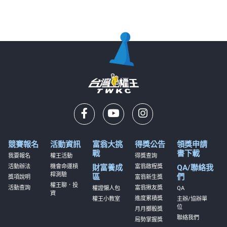
競賽報名
活動資訊
富翁大挑
得獎公告
領獎申請
戰
書下載
我要報名
權王活動
得獎查詢
活動辦法
機會命運槓
財富養成
富翁啟程獎
QA/聯絡我
桿測驗
區
們
獎項說明
富翁新生獎
權王聊．投
活動查詢
富翁揪友獎
權證懶人包
QA
資
進度累積獎
權王小教室
主辦/協辦單
位
月月擲骰獎
聯絡我們
局勢掌握獎