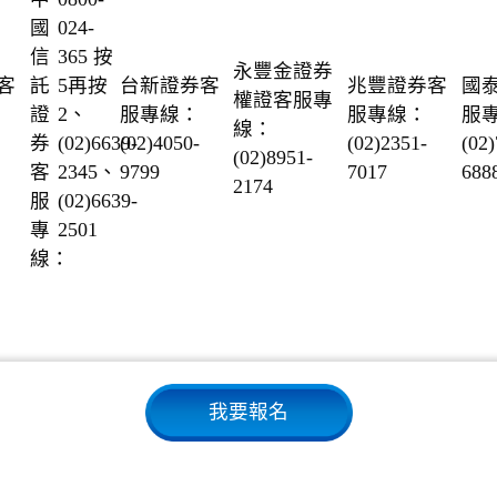
國
024-
信
365
按
永豐金證券
客
託
5再按
台新證券客
兆豐證券客
國
權證客服專
證
2、
服專線：
服專線：
服
線：
券
(02)6639-
(02)4050-
(02)2351-
(02)
(02)8951-
客
2345
、
9799
7017
688
2174
服
(02)6639-
專
2501
線：
我要報名