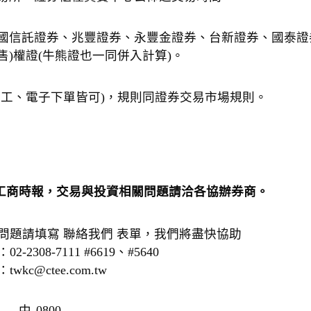
國信託證券、兆豐證券、永豐金證券、台新證券、國泰證
(售)權證(牛熊證也一同併入計算)。
人工、電子下單皆可)，規則同證券交易市場規則。
工商時報，交易與投資相關問題請洽各協辦券商。
問題請填寫
聯絡我們
表單，我們將盡快協助
：
02-2308-7111
#6619、#5640
：
twkc@ctee.com.tw
中
0800-