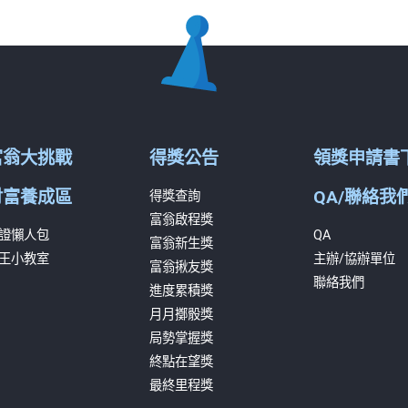
富翁大挑戰
得獎公告
領獎申請書
財富養成區
QA/聯絡我
得獎查詢
富翁啟程獎
證懶人包
QA
富翁新生獎
王小教室
主辦/協辦單位
富翁揪友獎
聯絡我們
進度累積獎
月月擲骰獎
局勢掌握獎
終點在望獎
最終里程獎