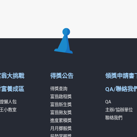
富翁大挑戰
得獎公告
領獎申請書
財富養成區
QA/聯絡我
得獎查詢
富翁啟程獎
證懶人包
QA
富翁新生獎
王小教室
主辦/協辦單位
富翁揪友獎
聯絡我們
進度累積獎
月月擲骰獎
局勢掌握獎