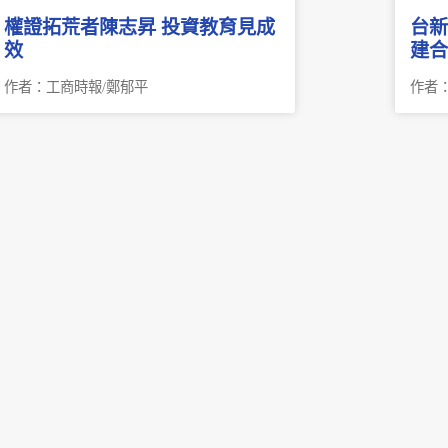
權證拓荒者陳志昇 投資教育見成
台新
效
建合
作者：工商時報/鄭郁平
作者