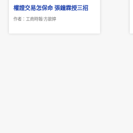
權證交易怎保命 張鐘霖授三招
作者：工商時報/方歆婷