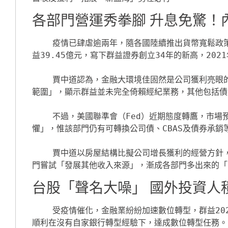
各部門營運秀拳腳 升息免驚！
    疫情已肆虐逾兩年，隨各國陸續推出貨幣寬鬆政策，股市資金派對也正盛，證券商營收、獲利「大進補」。賈中道指出，群益證2020年稅前純
益39.45億元，寫下群益證券創立34年的新高，202
    賈中道認為，金融大環境佳固然是公司獲利亮眼的一大重點，惟回顧2021年，與股市關係最密切的經紀部門，獲利占比只保持在56％的「健康
範圍」，顯示群益並未完全倚賴經紀業務，其他包括債
    不過，美國聯準會（Fed）近期態度轉鷹，市場預期今年恐升息3～4次，證券商債券部門勢必首當其衝。賈中道也坦言，今年的確應「戒慎恐
懼」，惟該部門仍有可轉換公司債、CBAS及債券承銷
    賈中道以房屋結構比擬公司增長獲利的經營方針，「像一棟房子，要有更多樑柱支撐，穩定性才會更強。」他強調，群益非常鼓勵甚至督促各部
門嘗試「發展其他收入來源」，漸成各部門多出來的「
台股「聲名大噪」 國外投資人
    受疫情催化，金融業紛紛加速數位轉型，群益2021年榮獲「數位金融獎」肯定，包括群益金鼎證券、期貨及投信，在證券組就橫掃11項大獎，
順利在沒有自家銀行轉型經驗下，達成數位轉型任務。
