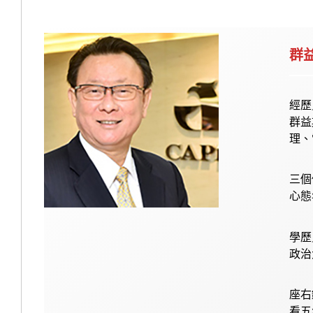
群
經歷
群益
理、
三個
心態
學歷
政治
座右
看五