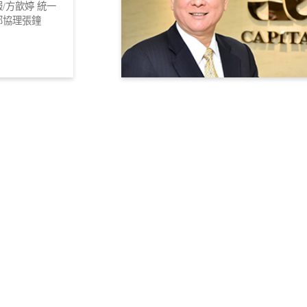
/方歆婷 統一
部協理張鐘