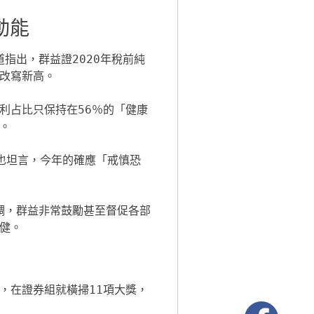
動能
改寫新高。



健。