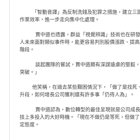
    「智動音譯」為反制洗錢及犯罪之措施，建立三國語言、五種拼音通用音譯資料庫，縮短內部人員開戶時洗錢防制作業名單比對時間、提升後台
作業效率，進一步走向集中化處理。

     賈中道也透露，群益「視覺辨識」技術也在研發中，期許未來可透過大數據，分析個股在關鍵事件後的技術線圖走勢，協助趨勢單操作。投資
人未來面對類似事件時，能更容易判別股價漲跌、提高
階段。

     談起團隊的嘗試，賈中道頗有深謀遠慮的堅毅，「保持赤子之心、多探索，不要太容易覺得不可能而不嘗試，人如果沒有夢想，就永遠沒機會
突破。」

    他笑稱，在過去某些艱困情況下，「做了是找死、不做是等死，當時當然寧可找死，找死還有機會活！」惟台股現階段剛進入「全球知名度」初
升段，如何增長公司獲利還有許多事「仍待人為」。

     賈中道認為，數位轉型的最佳呈現就是公司成長的大躍升，現代證券業務較過去開放、投資熱度高漲、網路世界蓬勃發展，正是值得在數位科
技上多投入的大好時機。「現在不做仍是等死，但做了
定態度。