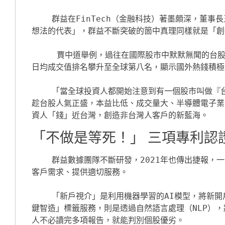
    群益在FinTech（金融科技）著墨頗深，董事長王濬智更曾期許群益成為「證券業的特斯拉」。賈中道認為，「特斯拉就是創新、敢於大膽提出
想法的代表」，群益不斷突破的箇中真理同樣就是「創
     賈中道舉例，過往在國際股市中默默無聞的台股，近兩年卻受惠半導體業發展、防疫有成、台海危機「三大因素」知名度狂飆，去年成交值、
日均成交值排名攀升至全球第八名，顯示國外熱錢積極
    「當全球投資人都開始注意到有一個股市叫做『台股』。」賈中道認為，過去國內投資人將資金輸出，用複委託買進美、港、日股。現在反倒可
趁台股人氣正盛，本益比低、成交量大、半導體電子業
「不做是等死！」 三項專利認
    群益數據團隊不斷研發，2021年也傳出捷報，一舉取得「新戶視介」、「關鍵智造」、「智動音譯」功能三項專利認證，有助營業員精準了解
客戶需求、提供適切服務。

    「新戶視介」是利用機器學習的AI模型，將新開戶者分群分析，預測交易價值、投資喜好等，得以在進行服務或銷售時，更貼近客戶需要；「關
鍵智造」標籤服務，則是透過自然語言處理（NLP）
人不必讀完多項報告，就能判別個股優劣。
