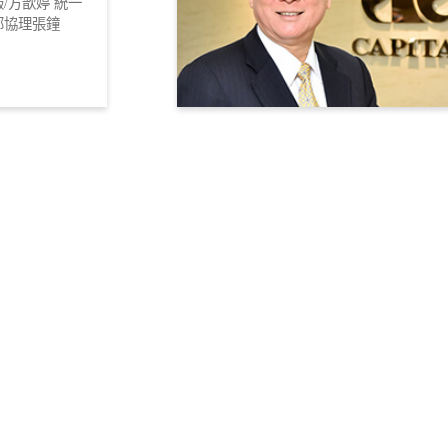
/方歆婷 統一
部協理張鐘