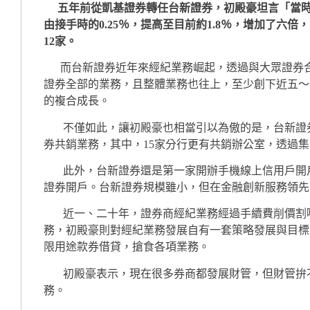
五年前從凱基證券轉任台新證券，初殿豪坦言「當時
由接手時的0.25％，提高至目前約1.8％，增加了六
12家。
而台新證券近年來經紀業務崛起，透過與大眾證券合
證券全部的業務，且整體業務也往上，至少創下近五～十
的複合成長。
不僅如此，讓初殿豪也相當引以為傲的是，台新證券
券共銷業務，其中，15家分行更有共銷辦公室，透過
此外，台新證券還是第一家開辦手機線上信用戶開戶
證券開戶。台新證券規模雖小，但在金融創新服務領先
近一、二十年，證券商經紀業務經過手續費削價割喉
務，初殿豪則對經紀業務發展自有一套策略發展與目標
限用途款券借貸，搶食各項業務。
初殿豪表示，現在很多券商都發展財管，但財管拚不
務。