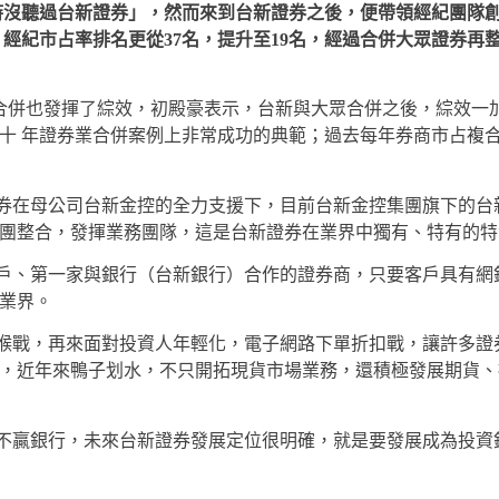
沒聽過台新證券」，然而來到台新證券之後，便帶領經紀團隊創
倍， 經紀市占率排名更從37名，提升至19名，經過合併大眾證券再
併也發揮了綜效，初殿豪表示，台新與大眾合併之後，綜效一
 年證券業合併案例上非常成功的典範；過去每年券商市占複合成
在母公司台新金控的全力支援下，目前台新金控集團旗下的台新
集團整合，發揮業務團隊，這是台新證券在業界中獨有、特有的特
、第一家與銀行（台新銀行）合作的證券商，只要客戶具有網
業界。
戰，再來面對投資人年輕化，電子網路下單折扣戰，讓許多證
，近年來鴨子划水，不只開拓現貨市場業務，還積極發展期貨、
贏銀行，未來台新證券發展定位很明確，就是要發展成為投資