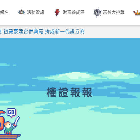
動報名
活動資訊
財富養成區
富翁大挑戰
 初殿豪建合併典範 拚成新一代證券商
權證報報