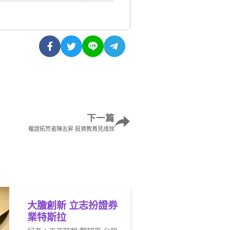
下一篇
權證拓荒者陳志昇 投資教育見成效
大膽創新 立志扮證券
業特斯拉