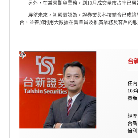
另外，在兼營期貨業務，到10月成交量市占率已居兼
展望未來，初殿豪認為，證券業與科技結合已成趨勢
台，並善加利用大數據在營業員及推廣業務及客戶的服
台
任內
10
賽頒
經歷 
台新
倍利