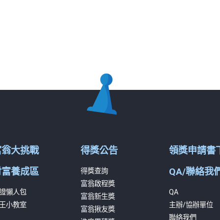
富翁大挑戰
得獎公告
領獎申請書
財富養成區
QA/聯絡我
得獎查詢
富翁啟程獎
證懶人包
QA
富翁新生獎
王小教室
主辦/協辦單位
富翁揪友獎
聯絡我們