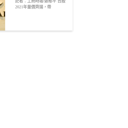
記者：工商時報/鄭郁平 台股
2021年量價齊揚，帶